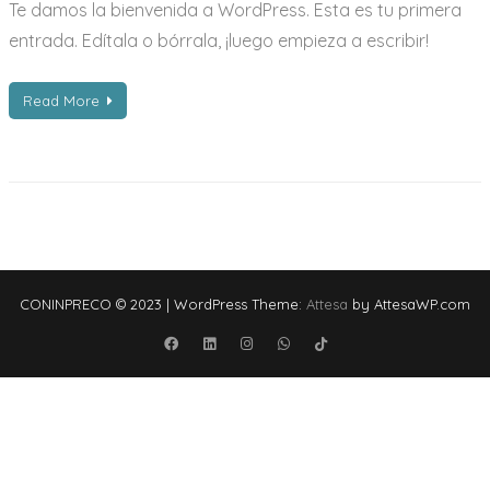
Te damos la bienvenida a WordPress. Esta es tu primera
entrada. Edítala o bórrala, ¡luego empieza a escribir!
Read More
CONINPRECO © 2023
|
WordPress Theme:
Attesa
by AttesaWP.com